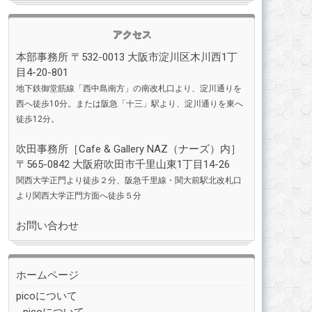
アクセス
本部事務所 〒532-0013 大阪市淀川区木川西1丁
目4-20-801
地下鉄御堂筋線「西中島南方」の南改札口より、淀川通りを
西へ徒歩10分。または阪急「十三」駅より、淀川通りを東へ
徒歩12分。
吹田事務所［
Cafe & Gallery NAZ（ナーズ）
内］
〒565-0842 大阪府吹田市千里山東1丁目14-26
関西大学正門より徒歩２分、阪急千里線・関大前駅北改札口
より関西大学正門方面へ徒歩５分
お問い合わせ
ホームページ
picoについて