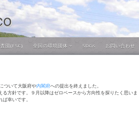
co
団(ESC)
全国の環境団体
SDGs
お問い合わせ
全国の環境団体
環境イベント掲示板
等について大阪府や
内閣府
への提出を終えました。
える方針です。９月以降はゼロベースから方向性を探りたく思いま
れば幸いです。