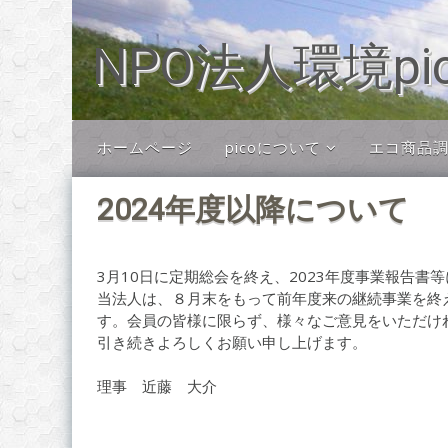
コ
ン
NPO法人環境pi
テ
ン
ツ
へ
移
ホームページ
picoについて
エコ商品調査
動
picoについて
2024年度以降について
Cafe&Gallery NAZ
2024年4月1日
picoパートナー
3月10日に定期総会を終え、2023年度事業報告書
会員制度・ご寄付につ
当法人は、８月末をもって前年度来の継続事業を終
いて
す。会員の皆様に限らず、様々なご意見をいただけ
引き続きよろしくお願い申し上げます。
理事 近藤 大介
KONDO Daisuke
イベント