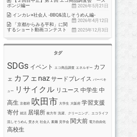
【２回目中止】第１回 エコ商品調査会 ース
ポンジ編ー
2026年5月21日
インカレ×社会人 -BBQ&流しそうめん編-
2026年4月12日
「京都からみる平和」に関
するショート動画コンテスト
2025年12月3日
タグ
SDGs
イベント
カフ
エコ商品調査
エネルギー
カフェnaz
ェ
サードプレイス
バーベキ
リサイクル
リユース
中学生
中
ュー
吹田市
高生
学習支援
京都府
大学生
大阪府
寄付
居場所
就活
枚方市
洗濯、クリーニング、エコライフ
関大前
流しそうめん
焚き火
社会人
素麺
見学会
電力自由化
高校生