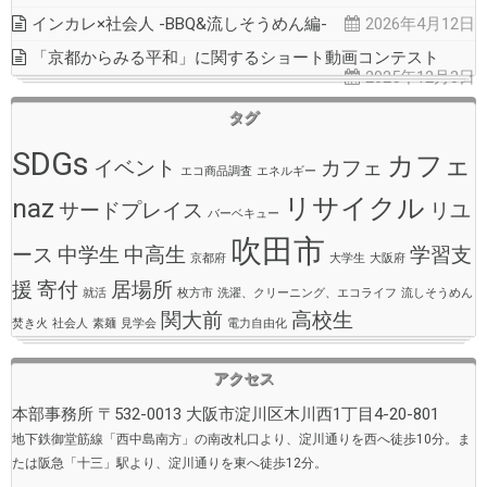
インカレ×社会人 -BBQ&流しそうめん編-
2026年4月12日
「京都からみる平和」に関するショート動画コンテスト
2025年12月3日
タグ
SDGs
カフェ
イベント
カフェ
エコ商品調査
エネルギー
naz
リサイクル
サードプレイス
リユ
バーベキュー
吹田市
ース
中学生
中高生
学習支
京都府
大学生
大阪府
援
寄付
居場所
就活
枚方市
洗濯、クリーニング、エコライフ
流しそうめん
関大前
高校生
焚き火
社会人
素麺
見学会
電力自由化
アクセス
本部事務所 〒532-0013 大阪市淀川区木川西1丁目4-20-801
地下鉄御堂筋線「西中島南方」の南改札口より、淀川通りを西へ徒歩10分。ま
たは阪急「十三」駅より、淀川通りを東へ徒歩12分。