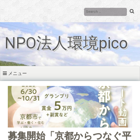
コ
ン
テ
ン
ツ
NPO法人環境pico
へ
移
動
メニュー
募集開始「京都からつなぐ平