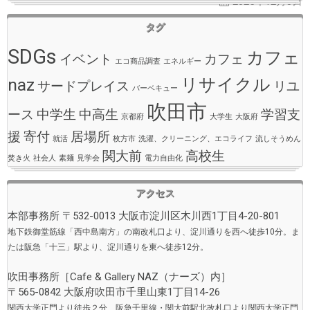
2025年12月3日
タグ
SDGs
カフェ
イベント
カフェ
エコ商品調査
エネルギー
naz
リサイクル
サードプレイス
リユ
バーベキュー
吹田市
ース
中学生
中高生
学習支
京都府
大学生
大阪府
援
寄付
居場所
就活
枚方市
洗濯、クリーニング、エコライフ
流しそうめん
関大前
高校生
焚き火
社会人
素麺
見学会
電力自由化
アクセス
本部事務所 〒532-0013 大阪市淀川区木川西1丁目4-20-801
地下鉄御堂筋線「西中島南方」の南改札口より、淀川通りを西へ徒歩10分。ま
たは阪急「十三」駅より、淀川通りを東へ徒歩12分。
吹田事務所［
Cafe & Gallery NAZ（ナーズ）
内］
〒565-0842 大阪府吹田市千里山東1丁目14-26
関西大学正門より徒歩２分、阪急千里線・関大前駅北改札口より関西大学正門