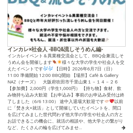
インカレ×社会人 -BBQ&流しそうめん編-
インカレイベント＆異業種交流会として、BBQ会兼流しそ
うめん会を開催します
様々な大学の学生や社会人を交
えたイベントです
【日時】2026年6月7日（日）
11:00 準備開始 12:00 BBQ開始 【場所】Café & Gallery
NAZ（ナーズ） 大阪府吹田市千里山東１－１４－２６
【参加費】2,000円（学生1,000円） 【持ち物】食材、飲
み物持ち込み大歓迎 【お申込み】事前のお申込み受付は終
了しました（6/6 13:00） 途中入退場大歓迎です
以前
に「焚き火×就活」として開催していたイベントを、間口
を広げてみました世代問わず他大学の学生や社会人の方と
お話できるこの機会に、就活の相談や、他大学との繋がり
など、たくさんの輪を広げてみませ…