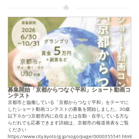
募集開始「京都からつなぐ平和」ショート動画コ
ンテスト
京都市と協働している「京都からつなぐ平和」をテーマに
したショート動画コンテストの募集を開始しました。30歳
以下※かつ京都市内に在住または在勤・在学している方な
らだれでも応募できます詳細は、京都市の報道発表をご覧
ください
https://www.city.kyoto.lg.jp/sogo/page/0000355541.html