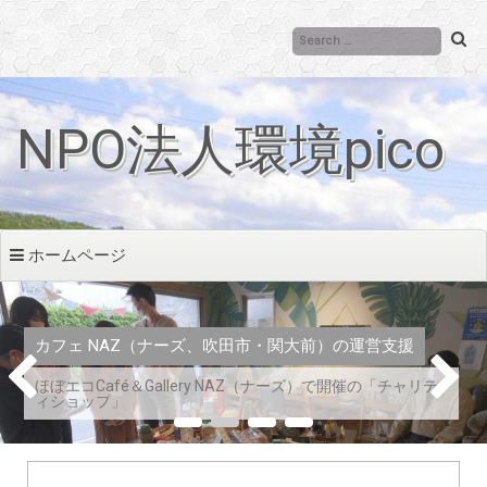
コ
ン
テ
ン
ツ
NPO法人環境pico
へ
移
動
ホームページ
カフェ NAZ（ナーズ、吹田市・関大前）の運営支援
ほぼエコCafé＆Gallery NAZ（ナーズ）で開催の「チャリテ
ィショップ」
1
2
3
4