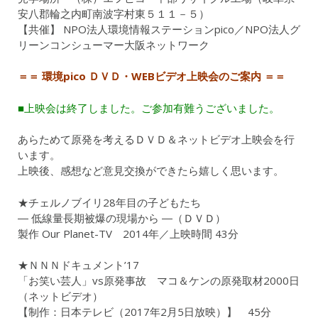
安八郡輪之内町南波字村東５１１－５）
【共催】 NPO法人環境情報ステーションpico／NPO法人グ
リーンコンシューマー大阪ネットワーク
＝＝ 環境pico ＤＶＤ・WEBビデオ上映会のご案内 ＝＝
■上映会は終了しました。ご参加有難うございました。
あらためて原発を考えるＤＶＤ＆ネットビデオ上映会を行
います。
上映後、感想など意見交換ができたら嬉しく思います。
★チェルノブイリ28年目の子どもたち
― 低線量長期被爆の現場から ―（ＤＶＤ）
製作 Our Planet-TV 2014年／上映時間 43分
★ＮＮＮドキュメント’17
「お笑い芸人」vs原発事故 マコ＆ケンの原発取材2000日
（ネットビデオ）
【制作：日本テレビ（2017年2月5日放映）】 45分