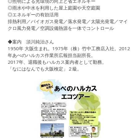
◎照明による光環境の向上と省エネルギー
◎雨水や中水を利用した屋上庭園や天空庭園
◎エネルギーの有効活用
排熱利用／バイオガス発電／落水発電／太陽光発電／マイ
クロ風力発電／空調設備熱源を一体でコントロール
◆案内 須川純治さん
1950年 大阪生まれ。1975年（株）竹中工務店入社。2012
年あべのハルカス作業所広報担当副所長。
2017年、退職後もハルカス案内者として勤務。
「なにはなんでも大阪検定」２級。