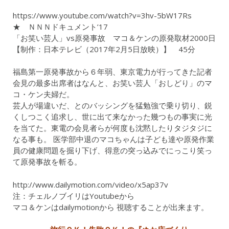
https://www.youtube.com/watch?v=3hv-5bW17Rs
★ ＮＮＮドキュメント’17
「お笑い芸人」vs原発事故 マコ＆ケンの原発取材2000日
【制作：日本テレビ（2017年2月5日放映）】 45分
福島第一原発事故から６年弱、東京電力が行ってきた記者
会見の最多出席者はなんと、お笑い芸人「おしどり」のマ
コ・ケン夫婦だ。
芸人が場違いだ、とのバッシングを猛勉強で乗り切り、鋭
くしつこく追求し、世に出て来なかった幾つもの事実に光
を当てた。東電の会見者らが何度も沈黙したりタジタジに
なる事も。 医学部中退のマコちゃんは子ども達や原発作業
員の健康問題を掘り下げ、得意の突っ込みでにっこり笑っ
て原発事故を斬る。
http://www.dailymotion.com/video/x5ap37v
注：チェルノブイリはYoutubeから
マコ＆ケンはdailymotionから 視聴することが出来ます。