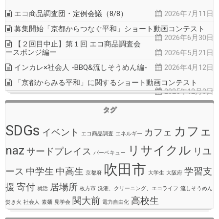
エコ商品調査団・定例会議（8/8）
2026年7月11日
募集開始「京都からつなぐ平和」ショート動画コンテスト
2026年6月30日
【２回目中止】第１回 エコ商品調査会
ースポンジ編ー
2026年5月21日
インカレ×社会人 -BBQ&流しそうめん編-
2026年4月12日
「京都からみる平和」に関するショート動画コンテスト
2025年12月3日
タグ
SDGs
カフェ
イベント
カフェ
エコ商品調査
エネルギー
naz
リサイクル
サードプレイス
リユ
バーベキュー
吹田市
ース
中学生
中高生
学習支
京都府
大学生
大阪府
援
寄付
居場所
就活
枚方市
洗濯、クリーニング、エコライフ
流しそうめん
関大前
高校生
焚き火
社会人
素麺
見学会
電力自由化