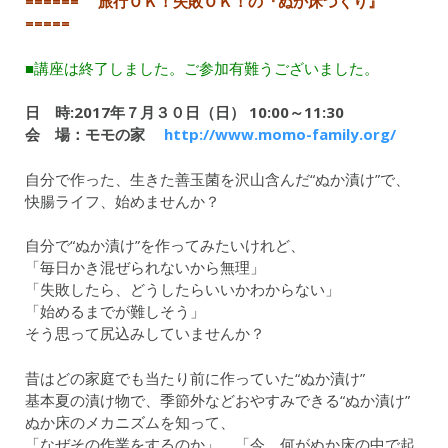
====== 旅行ＯＫ！失敗ＯＫ！の『ぬか床づくり』
=====
■講座は終了しました。ご参加有難うございました。
日 時:2017年７月３０日（日） 10:00～11:30
会 場：モモの家
http://www.momo-family.org/
自分で作った、生きた善玉菌を沢山含んだ“ぬか漬け”で、
快腸ライフ、始めませんか？
自分で“ぬか漬け”を作ってみたいけれど、
「毎日かき混ぜられないから無理」
「失敗したら、どうしたらいいかわからない」
「始めるまでが難しそう」
そう思って尻込みしていませんか？
昔はどの家庭でも当たり前に作っていた“ぬか漬け”
基本夏の漬け物で、季節外などおやすみできる“ぬか漬け”
ぬか床のメカニズムを知って、
「なぜその作業をするのか」、「今、何がぬか床の中で起