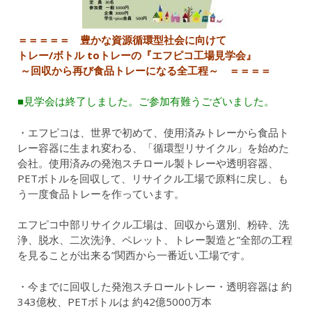
＝＝＝＝＝ 豊かな資源循環型社会に向けて
トレー/ボトル toトレーの
『エフピコ工場見学会』
～回収から再び食品トレーになる全工程～ ＝＝＝＝
■見学会は終了しました。ご参加有難うございました。
・エフピコは、世界で初めて、使用済みトレーから食品ト
レー容器に生まれ変わる、「循環型リサイクル」を始めた
会社。使用済みの発泡スチロール製トレーや透明容器、
PETボトルを回収して、リサイクル工場で原料に戻し、も
う一度食品トレーを作っています。
エフピコ中部リサイクル工場は、回収から選別、粉砕、洗
浄、脱水、二次洗浄、ペレット、トレー製造と”全部の工程
を見ることが出来る”関西から一番近い工場です。
・今までに回収した発泡スチロールトレー・透明容器は 約
343億枚、PETボトルは 約42億5000万本