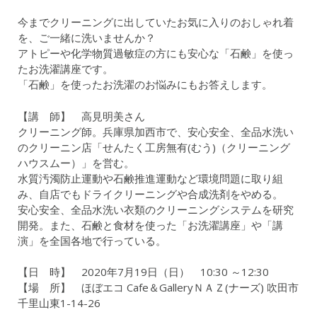
今までクリーニングに出していたお気に入りのおしゃれ着
を、ご一緒に洗いませんか？
アトピーや化学物質過敏症の方にも安心な「石鹸」を使っ
たお洗濯講座です。
「石鹸」を使ったお洗濯のお悩みにもお答えします。
【講 師】 高見明美さん
クリーニング師。兵庫県加西市で、安心安全、全品水洗い
のクリーニン店「せんたく工房無有(むう)（クリーニング
ハウスムー）」を営む。
水質汚濁防止運動や石鹸推進運動など環境問題に取り組
み、自店でもドライクリーニングや合成洗剤をやめる。
安心安全、全品水洗い衣類のクリーニングシステムを研究
開発。また、石鹸と食材を使った「お洗濯講座」や「講
演」を全国各地で行っている。
【日 時】 2020年7月19日（日） 10:30 ～12:30
【場 所】 ほぼエコ Cafe＆GalleryＮＡＺ(ナーズ) 吹田市
千里山東1-14-26