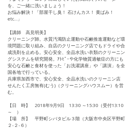
を、ご一緒に洗いましょう！
お悩み解決！「部屋干し臭！ 石けんカス！ 黄ばみ！
etc…」
【講師 高見明美】
クリーニング師。水質汚濁防止運動や石鹸推進運動など環
境問題に取り組み、自店のクリーニング店でもドライや合
成洗剤を止める。安心安全、全品水洗い衣類のクリーニン
グシステムを研究開発。ｱﾄﾋﾟｰや化学物質過敏症の方にも
安心な石鹸と食材を使った「お洗濯講座」や「講演」を全
国各地で行っている。
兵庫県加西市で、安心安全、全品水洗いのクリーニン店
せんたく工房無有(むう)（クリーニングハウスムー）を営
む。
【日 時】 2018年9月9日 13:30 ～15:30（受付13:10
～ ）
【場 所】 平野町シバタビル３階（大阪市中央区平野町
２-２-６）