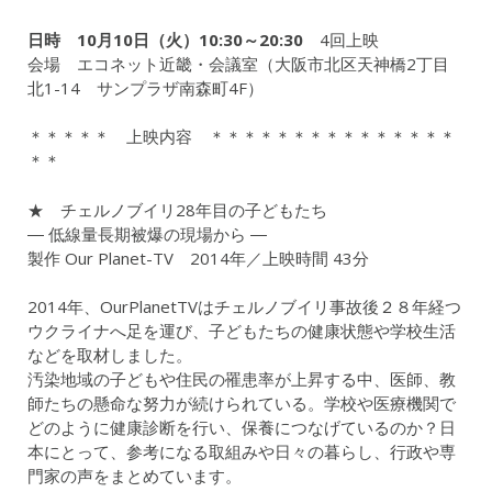
日時 10月10日（火）10:30～20:30
4回上映
会場 エコネット近畿・会議室（大阪市北区天神橋2丁目
北1-14 サンプラザ南森町4F）
＊＊＊＊＊ 上映内容 ＊＊＊＊＊＊＊＊＊＊＊＊＊＊＊
＊＊
★ チェルノブイリ28年目の子どもたち
― 低線量長期被爆の現場から ―
製作 Our Planet-TV 2014年／上映時間 43分
2014年、OurPlanetTVはチェルノブイリ事故後２８年経つ
ウクライナへ足を運び、子どもたちの健康状態や学校生活
などを取材しました。
汚染地域の子どもや住民の罹患率が上昇する中、医師、教
師たちの懸命な努力が続けられている。学校や医療機関で
どのように健康診断を行い、保養につなげているのか？日
本にとって、参考になる取組みや日々の暮らし、行政や専
門家の声をまとめています。