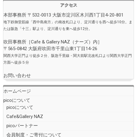
アクセス
本部事務所 〒532-0013 大阪市淀川区木川西1丁目4-20-801
地下鉄御堂筋線「西中島南方」の南改札口より、淀川通りを西へ徒歩10分。ま
たは阪急「十三」駅より、淀川通りを東へ徒歩12分。
吹田事務所［
Cafe & Gallery NAZ（ナーズ）
内］
〒565-0842 大阪府吹田市千里山東1丁目14-26
関西大学正門より徒歩２分、阪急千里線・関大前駅北改札口より関西大学正門
方面へ徒歩５分
お問い合わせ
ホームページ
picoについて
picoについて
Cafe&Gallery NAZ
picoパートナー
会員制度・ご寄付について