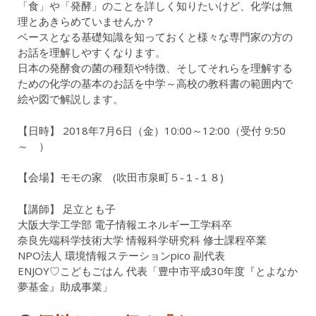
「食」や「発酵」のことを詳しく知りたいけど、化学は無
理とあきらめていませんか？
ベースとなる基礎知識を知っておくと様々な専門家の方の
お話を理解しやすくなります。
日本の発酵食の菌の種類や特徴、そしてそれらを理解する
ための化学の基本のお話を中学～高校の教科書の範囲内で
絵や図で解説します。
【日時】 2018年7月6日（金）10:00～12:00（受付 9:50
～ ）
【会場】モモの家 (吹田市泉町５-１-１８)
【講師】 足立とも子
大阪大学工学部 電子情報エネルギー工学科卒
奈良先端科学技術大学 情報科学研究科 修士課程卒業
NPO法人 環境情報ステーションpico 副代表
ENJOY♡こどもごはん 代表「豊中市平成30年度『とよなか
夢基金』助成事業」