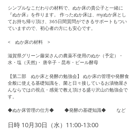
シンプルなこだわりの材料で、ぬか床の貴公子と一緒に
『ぬか床』を作ります。 作ったぬか床は、myぬか床とし
てお持ち帰り頂け、365日間質問ができるサポートもつい
ていますので、初心者の方にも安心です。
< ぬか床の材料 >
滋賀県グリーン藤栄さんの農薬不使用のぬか（予定）・
水・塩（天然)・ 唐辛子・昆布・ビール酵母
【第二部 ぬか床と発酵の勉強会】 ぬか床の管理や発酵食
全般に使える基礎知識を、菌と日々接しているお漬物屋さ
んならではの視点・感覚で教え頂ける盛り沢山の勉強会で
す。
◆ぬか床管理の仕方◆ ◆発酵の基礎知識◆ など
日時 10月30日（水）11:00-13:00