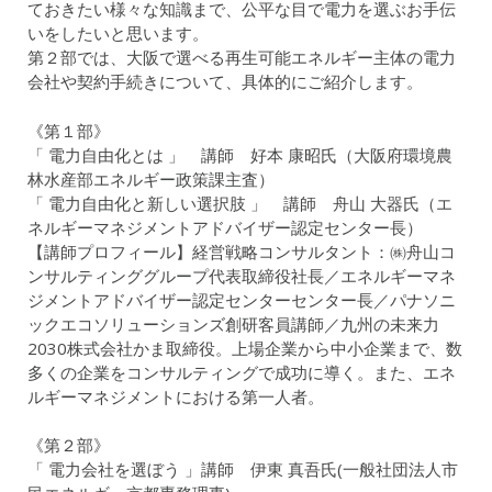
ておきたい様々な知識まで、公平な目で電力を選ぶお手伝
いをしたいと思います。
第２部では、大阪で選べる再生可能エネルギー主体の電力
会社や契約手続きについて、具体的にご紹介します。
《第１部》
「 電力自由化とは 」 講師 好本 康昭氏（大阪府環境農
林水産部エネルギー政策課主査）
「 電力自由化と新しい選択肢 」 講師 舟山 大器氏（エ
ネルギーマネジメントアドバイザー認定センター長）
【講師プロフィール】経営戦略コンサルタント：㈱舟山コ
ンサルティンググループ代表取締役社長／エネルギーマネ
ジメントアドバイザー認定センターセンター長／パナソニ
ックエコソリューションズ創研客員講師／九州の未来力
2030株式会社かま取締役。上場企業から中小企業まで、数
多くの企業をコンサルティングで成功に導く。また、エネ
ルギーマネジメントにおける第一人者。
《第２部》
「 電力会社を選ぼう 」講師 伊東 真吾氏(一般社団法人市