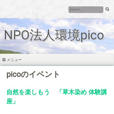
コ
ン
テ
ン
ツ
NPO法人環境pico
へ
移
動
メニュー
picoのイベント
自然を楽しもう 「草木染め 体験講
座」