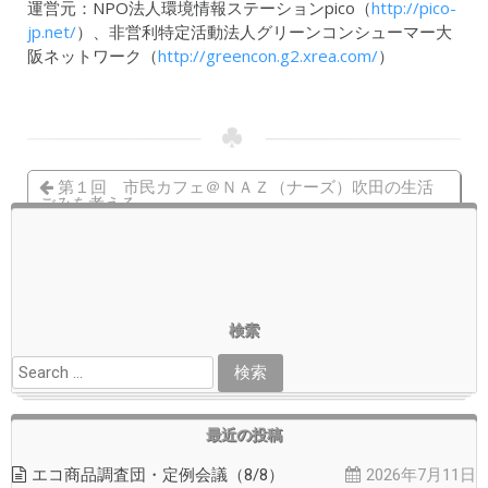
運営元：NPO法人環境情報ステーションpico（
http://pico-
jp.net/
）、非営利特定活動法人グリーンコンシューマー大
阪ネットワーク（
http://greencon.g2.xrea.com/
）
pico
イベント
第１回 市民カフェ＠ＮＡＺ（ナーズ）吹田の生活
ごみを考える
11/3～14）古着や雑貨が安く！チャリティショップ＠
NAZ
検索
最近の投稿
エコ商品調査団・定例会議（8/8）
2026年7月11日