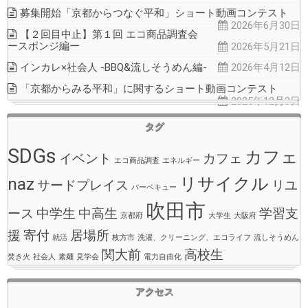
募集開始「京都からつなぐ平和」ショート動画コンテスト
2026年6月30日
【２回目中止】第１回 エコ商品調査会
ースポンジ編ー
2026年5月21日
インカレ×社会人 -BBQ&流しそうめん編-
2026年4月12日
「京都からみる平和」に関するショート動画コンテスト
2025年12月3日
タグ
SDGs
カフェ
イベント
カフェ
エコ商品調査
エネルギー
naz
リサイクル
サードプレイス
リユ
バーベキュー
吹田市
ース
中学生
中高生
学習支
京都府
大学生
大阪府
援
寄付
居場所
就活
枚方市
洗濯、クリーニング、エコライフ
流しそうめん
関大前
高校生
焚き火
社会人
素麺
見学会
電力自由化
アクセス