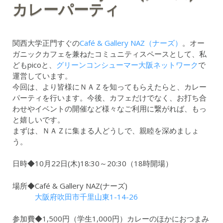
カレーパーティ
2020年10月1日
関西大学正門すぐの
Café & Gallery NAZ（ナーズ）
。オー
ガニックカフェを兼ねたコミュニティスペースとして、私
どもpicoと、
グリーンコンシューマー大阪ネットワーク
で
運営しています。
今回は、より皆様にＮＡＺを知ってもらえたらと、カレー
パーティを行います。今後、カフェだけでなく、お打ち合
わせやイベントの開催など様々なご利用に繋がれば、もっ
と嬉しいです。
まずは、ＮＡＺに集まる人どうしで、親睦を深めましょ
う。
日時◆10月22日(木)18:30～20:30（18時開場）
場所◆Café & Gallery NAZ(ナーズ)
大阪府吹田市千里山東1-14-26
参加費◆1,500円（学生1,000円）カレーのほかにおつまみ