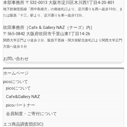
本部事務所 〒532-0013 大阪市淀川区木川西1丁目4-20-801
地下鉄御堂筋線「西中島南方」の南改札口より、淀川通りを西へ徒歩10分。ま
たは阪急「十三」駅より、淀川通りを東へ徒歩12分。
吹田事務所［
Cafe & Gallery NAZ（ナーズ）
内］
〒565-0842 大阪府吹田市千里山東1丁目14-26
関西大学正門より徒歩２分、阪急千里線・関大前駅北改札口より関西大学正門
方面へ徒歩５分
お問い合わせ
ホームページ
picoについて
picoについて
Cafe&Gallery NAZ
picoパートナー
会員制度・ご寄付について
エコ商品調査団(ESC)