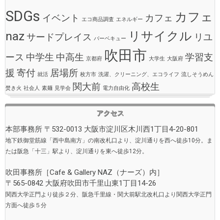
SDGs
カフェ
イベント
カフェ
エコ商品調査
エネルギー
naz
リサイクル
サードプレイス
リユ
バーベキュー
吹田市
ース
中学生
中高生
学習支
京都府
大学生
大阪府
援
寄付
居場所
就活
枚方市
洗濯、クリーニング、エコライフ
流しそうめん
関大前
高校生
焚き火
社会人
素麺
見学会
電力自由化
アクセス
本部事務所 〒532-0013 大阪市淀川区木川西1丁目4-20-801
地下鉄御堂筋線「西中島南方」の南改札口より、淀川通りを西へ徒歩10分。ま
たは阪急「十三」駅より、淀川通りを東へ徒歩12分。
吹田事務所［
Cafe & Gallery NAZ（ナーズ）
内］
〒565-0842 大阪府吹田市千里山東1丁目14-26
関西大学正門より徒歩２分、阪急千里線・関大前駅北改札口より関西大学正門
方面へ徒歩５分