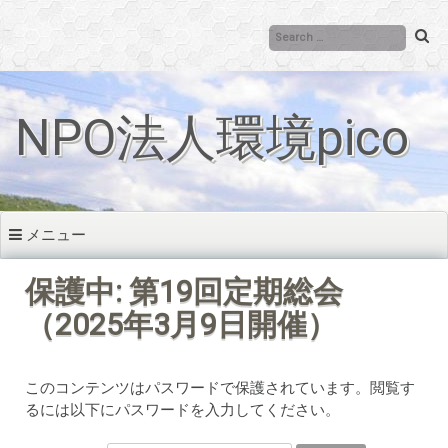
コ
ン
テ
ン
ツ
NPO法人環境pico
へ
移
動
メニュー
保護中: 第19回定期総会
（2025年3月9日開催）
このコンテンツはパスワードで保護されています。閲覧す
るには以下にパスワードを入力してください。