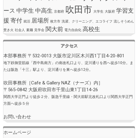
吹田市
ース
中学生
中高生
学習支
京都府
大学生
大阪府
援
寄付
居場所
就活
枚方市
洗濯、クリーニング、エコライフ
流しそうめん
関大前
高校生
焚き火
社会人
素麺
見学会
電力自由化
アクセス
本部事務所 〒532-0013 大阪市淀川区木川西1丁目4-20-801
地下鉄御堂筋線「西中島南方」の南改札口より、淀川通りを西へ徒歩10分。ま
たは阪急「十三」駅より、淀川通りを東へ徒歩12分。
吹田事務所［
Cafe & Gallery NAZ（ナーズ）
内］
〒565-0842 大阪府吹田市千里山東1丁目14-26
関西大学正門より徒歩２分、阪急千里線・関大前駅北改札口より関西大学正門
方面へ徒歩５分
お問い合わせ
ホームページ