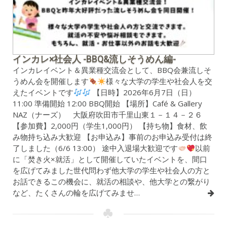
インカレ×社会人 -BBQ&流しそうめん編-
インカレイベント＆異業種交流会として、BBQ会兼流しそ
うめん会を開催します
様々な大学の学生や社会人を交
えたイベントです
【日時】2026年6月7日（日）
11:00 準備開始 12:00 BBQ開始 【場所】Café & Gallery
NAZ（ナーズ） 大阪府吹田市千里山東１－１４－２６
【参加費】2,000円（学生1,000円） 【持ち物】食材、飲
み物持ち込み大歓迎 【お申込み】事前のお申込み受付は終
了しました（6/6 13:00） 途中入退場大歓迎です
以前
に「焚き火×就活」として開催していたイベントを、間口
を広げてみました世代問わず他大学の学生や社会人の方と
お話できるこの機会に、就活の相談や、他大学との繋がり
など、たくさんの輪を広げてみませ…