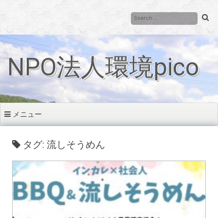
コ
ン
テ
ン
ツ
NPO法人環境pico
へ
移
動
メニュー
タグ: 流しそうめん