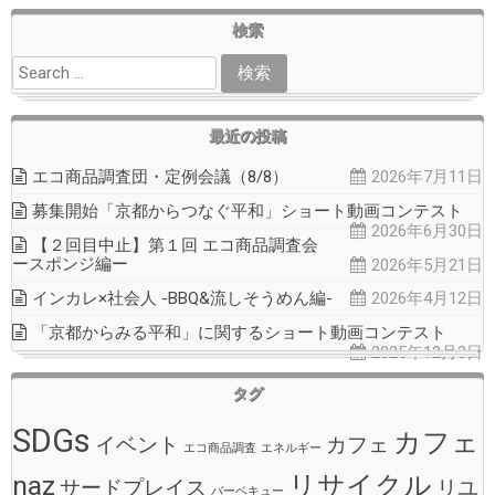
検索
最近の投稿
エコ商品調査団・定例会議（8/8）
2026年7月11日
募集開始「京都からつなぐ平和」ショート動画コンテスト
2026年6月30日
【２回目中止】第１回 エコ商品調査会
ースポンジ編ー
2026年5月21日
インカレ×社会人 -BBQ&流しそうめん編-
2026年4月12日
「京都からみる平和」に関するショート動画コンテスト
2025年12月3日
タグ
SDGs
カフェ
イベント
カフェ
エコ商品調査
エネルギー
naz
リサイクル
サードプレイス
リユ
バーベキュー