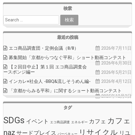
検索
最近の投稿
エコ商品調査団・定例会議（8/8）
2026年7月11日
募集開始「京都からつなぐ平和」ショート動画コンテスト
2026年6月30日
【２回目中止】第１回 エコ商品調査会
ースポンジ編ー
2026年5月21日
インカレ×社会人 -BBQ&流しそうめん編-
2026年4月12日
「京都からみる平和」に関するショート動画コンテスト
2025年12月3日
タグ
SDGs
カフェ
イベント
カフェ
エコ商品調査
エネルギー
naz
リサイクル
サードプレイス
リユ
バーベキュー