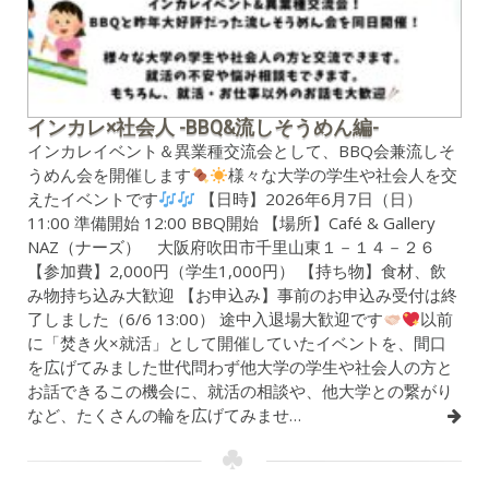
インカレ×社会人 -BBQ&流しそうめん編-
インカレイベント＆異業種交流会として、BBQ会兼流しそ
うめん会を開催します
様々な大学の学生や社会人を交
えたイベントです
【日時】2026年6月7日（日）
11:00 準備開始 12:00 BBQ開始 【場所】Café & Gallery
NAZ（ナーズ） 大阪府吹田市千里山東１－１４－２６
【参加費】2,000円（学生1,000円） 【持ち物】食材、飲
み物持ち込み大歓迎 【お申込み】事前のお申込み受付は終
了しました（6/6 13:00） 途中入退場大歓迎です
以前
に「焚き火×就活」として開催していたイベントを、間口
を広げてみました世代問わず他大学の学生や社会人の方と
お話できるこの機会に、就活の相談や、他大学との繋がり
など、たくさんの輪を広げてみませ…