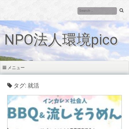
コ
ン
テ
ン
ツ
NPO法人環境pico
へ
移
動
メニュー
タグ: 就活