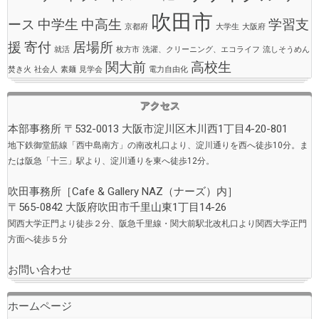
吹田市
ース
中学生
中高生
学習支
京都府
大学生
大阪府
援
寄付
居場所
就活
枚方市
洗濯、クリーニング、エコライフ
流しそうめん
関大前
高校生
焚き火
社会人
素麺
見学会
電力自由化
アクセス
本部事務所 〒532-0013 大阪市淀川区木川西1丁目4-20-801
地下鉄御堂筋線「西中島南方」の南改札口より、淀川通りを西へ徒歩10分。ま
たは阪急「十三」駅より、淀川通りを東へ徒歩12分。
吹田事務所［
Cafe & Gallery NAZ（ナーズ）
内］
〒565-0842 大阪府吹田市千里山東1丁目14-26
関西大学正門より徒歩２分、阪急千里線・関大前駅北改札口より関西大学正門
方面へ徒歩５分
お問い合わせ
ホームページ