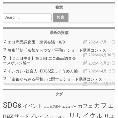
検索
最近の投稿
エコ商品調査団・定例会議（8/8）
2026年7月11日
募集開始「京都からつなぐ平和」ショート動画コンテスト
2026年6月30日
【２回目中止】第１回 エコ商品調査会
ースポンジ編ー
2026年5月21日
インカレ×社会人 -BBQ&流しそうめん編-
2026年4月12日
「京都からみる平和」に関するショート動画コンテスト
2025年12月3日
タグ
SDGs
カフェ
イベント
カフェ
エコ商品調査
エネルギー
naz
リサイクル
サードプレイス
リユ
バーベキュー