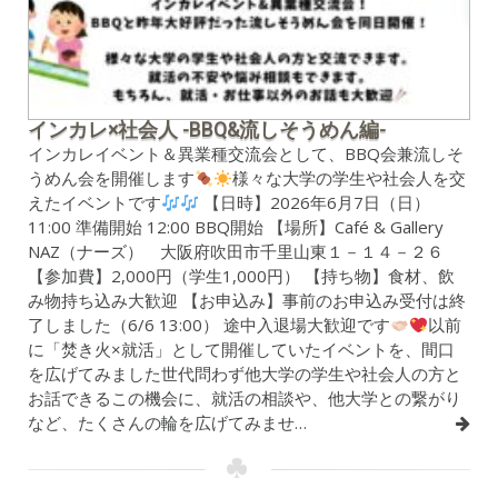
インカレ×社会人 -BBQ&流しそうめん編-
インカレイベント＆異業種交流会として、BBQ会兼流しそ
うめん会を開催します
様々な大学の学生や社会人を交
えたイベントです
【日時】2026年6月7日（日）
11:00 準備開始 12:00 BBQ開始 【場所】Café & Gallery
NAZ（ナーズ） 大阪府吹田市千里山東１－１４－２６
【参加費】2,000円（学生1,000円） 【持ち物】食材、飲
み物持ち込み大歓迎 【お申込み】事前のお申込み受付は終
了しました（6/6 13:00） 途中入退場大歓迎です
以前
に「焚き火×就活」として開催していたイベントを、間口
を広げてみました世代問わず他大学の学生や社会人の方と
お話できるこの機会に、就活の相談や、他大学との繋がり
など、たくさんの輪を広げてみませ…