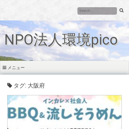
コ
ン
テ
ン
ツ
NPO法人環境pico
へ
移
動
メニュー
タグ: 大阪府