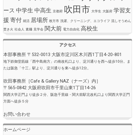
吹田市
ース
中学生
中高生
学習支
京都府
大学生
大阪府
援
寄付
居場所
就活
枚方市
洗濯、クリーニング、エコライフ
流しそうめん
関大前
高校生
焚き火
社会人
素麺
見学会
電力自由化
アクセス
本部事務所 〒532-0013 大阪市淀川区木川西1丁目4-20-801
地下鉄御堂筋線「西中島南方」の南改札口より、淀川通りを西へ徒歩10分。ま
たは阪急「十三」駅より、淀川通りを東へ徒歩12分。
吹田事務所［
Cafe & Gallery NAZ（ナーズ）
内］
〒565-0842 大阪府吹田市千里山東1丁目14-26
関西大学正門より徒歩２分、阪急千里線・関大前駅北改札口より関西大学正門
方面へ徒歩５分
お問い合わせ
ホームページ