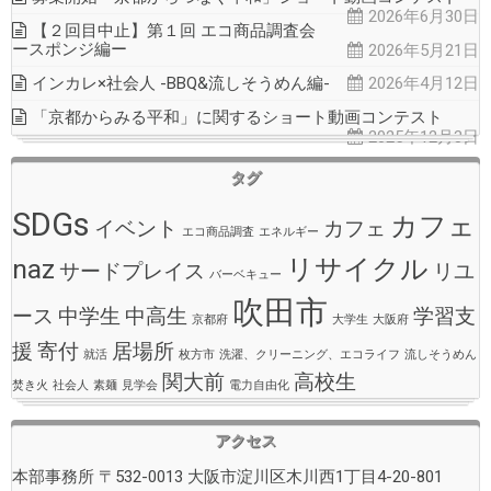
2026年6月30日
【２回目中止】第１回 エコ商品調査会
ースポンジ編ー
2026年5月21日
インカレ×社会人 -BBQ&流しそうめん編-
2026年4月12日
「京都からみる平和」に関するショート動画コンテスト
2025年12月3日
タグ
SDGs
カフェ
イベント
カフェ
エコ商品調査
エネルギー
naz
リサイクル
サードプレイス
リユ
バーベキュー
吹田市
ース
中学生
中高生
学習支
京都府
大学生
大阪府
援
寄付
居場所
就活
枚方市
洗濯、クリーニング、エコライフ
流しそうめん
関大前
高校生
焚き火
社会人
素麺
見学会
電力自由化
アクセス
本部事務所 〒532-0013 大阪市淀川区木川西1丁目4-20-801