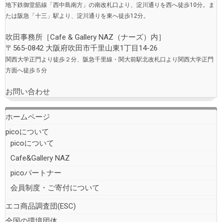
地下鉄御堂筋線「西中島南方」の南改札口より、淀川通りを西へ徒歩10分。ま
たは阪急「十三」駅より、淀川通りを東へ徒歩12分。
吹田事務所［
Cafe & Gallery NAZ（ナーズ）
内］
〒565-0842 大阪府吹田市千里山東1丁目14-26
関西大学正門より徒歩２分、阪急千里線・関大前駅北改札口より関西大学正門
方面へ徒歩５分
お問い合わせ
ホームページ
picoについて
picoについて
Cafe&Gallery NAZ
picoパートナー
会員制度・ご寄付について
エコ商品調査団(ESC)
全国の環境団体