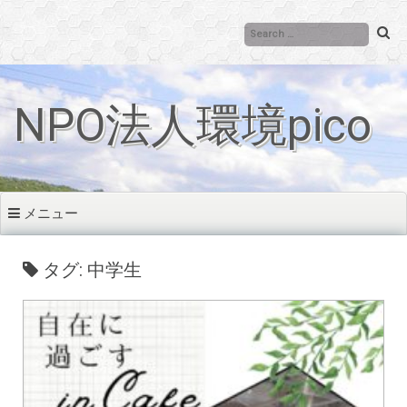
コ
ン
テ
ン
ツ
NPO法人環境pico
へ
移
動
メニュー
タグ: 中学生