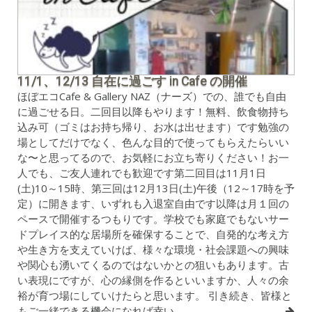
11/1、12/13 自在に過ごす in Cafe の開催
ほぼエコCafe & Gallery NAZ（ナーズ）での、誰でも自由
に過ごせる日。二回目以降もやります！無料、飲食物持ち
込み可（ゴミはお持ち帰り、お水は出せます）です勉強の
場としてだけでなく、色んな目的で使ってもらえたらいい
な〜と思ってるので、お気軽にお立ち寄りください！お一
人でも、ご友人連れでも歓迎です第二回目は11月1日
(土)10～15時、第三回は12月13日(土)午後（12～17時を予
定）に開きます、いずれも入退室自由です以降は月１回の
ペースで開催するつもりです。学校でも家庭でもないサー
ドプレイス的な居場所を確保することで、自発的な考え方
や生き方を支えていけば、様々な環境・社会課題への興味
や関心も湧いてくるのではないかとの狙いもあります。古
い表現にですが、心の縁側を作るといいますか、人々の余
裕が育つ場にしていけたらと思います。 引き続き、皆様と
もご一緒できる機会になれば幸い…