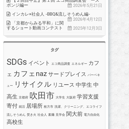
【２回目中止】第１回 エコ商品調査会 ース
ポンジ編ー
2026年5月21日
インカレ×社会人 -BBQ&流しそうめん編-
2026年4月12日
「京都からみる平和」に関
するショート動画コンテスト
2025年12月3日
タグ
SDGs
イベント
カフ
エコ商品調査
エネルギー
カフェnaz
ェ
サードプレイス
バーベキ
リサイクル
リユース
中学生
中
ュー
吹田市
高生
学習支援
京都府
大学生
大阪府
寄付
居場所
就活
枚方市
洗濯、クリーニング、エコライフ
関大前
流しそうめん
焚き火
社会人
素麺
見学会
電力自由化
高校生