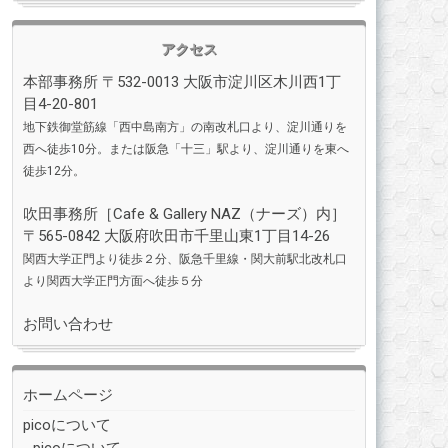
アクセス
本部事務所 〒532-0013 大阪市淀川区木川西1丁
目4-20-801
地下鉄御堂筋線「西中島南方」の南改札口より、淀川通りを
西へ徒歩10分。または阪急「十三」駅より、淀川通りを東へ
徒歩12分。
吹田事務所［
Cafe & Gallery NAZ（ナーズ）
内］
〒565-0842 大阪府吹田市千里山東1丁目14-26
関西大学正門より徒歩２分、阪急千里線・関大前駅北改札口
より関西大学正門方面へ徒歩５分
お問い合わせ
ホームページ
picoについて