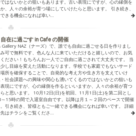
のではないかとの狙いもあります。古い表現にですが、心の縁側を
か、人々の余裕が育つ場にしていけたらと思います。 引き続き、
できる機会になれば幸い…
1 自在に過ごす in Cafe の開催
 & Gallery NAZ（ナーズ）で、誰でも自由に過ごせる日を作りまし
込み可で無料です、色んな人に来ていただけると嬉しいので、お気
ください！もちろんお一人でご自由に過ごされて大丈夫です。 当
、少し目線を変えた活動になります。学校でも家庭でもないサード
居場所を確保することで、自発的な考え方や生き方を支えていけ
境・社会課題への興味や関心も湧いてくるのではないかとの狙いも
い表現にですが、心の縁側を作るといいますか、人々の余裕が育つ
と思います。 10月12日(日)を初回、11月1日(土)を第二回とし
0～15時の間で入退室自由です。以降は月１～２回のペースで開催
。引き続き、皆様ともご一緒できる機会になれば幸いです。 詳細
先はチラシをご覧くださ…