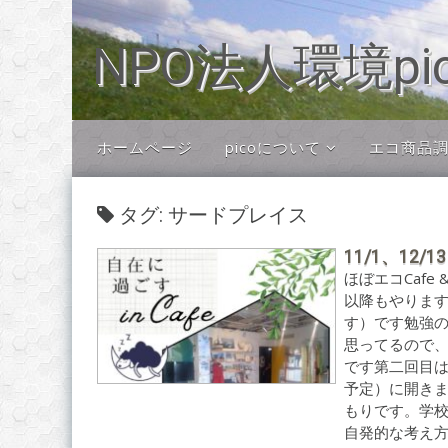
コ
ン
NPO法人環境pi
テ
ン
ツ
へ
移
ホームページ
picoについて
エコ商品調査
動
picoについて
タグ: サードプレイス
Cafe&Gallery NAZ
picoパートナー
11/1、12/1
ほぼエコCafe
会員制度・ご寄付につ
いて
以降もやりま
す）です勉強
思ってるので
です第二回目は1
予定）に開き
もりです。学
自発的な考え