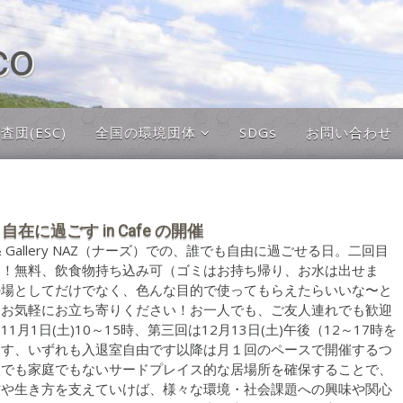
co
団(ESC)
全国の環境団体
SDGs
お問い合わせ
全国の環境団体
環境イベント掲示板
3 自在に過ごす in Cafe の開催
 & Gallery NAZ（ナーズ）での、誰でも自由に過ごせる日。二回目
す！無料、飲食物持ち込み可（ゴミはお持ち帰り、お水は出せま
の場としてだけでなく、色んな目的で使ってもらえたらいいな〜と
、お気軽にお立ち寄りください！お一人でも、ご友人連れでも歓迎
1月1日(土)10～15時、第三回は12月13日(土)午後（12～17時を
ます、いずれも入退室自由です以降は月１回のペースで開催するつ
校でも家庭でもないサードプレイス的な居場所を確保することで、
方や生き方を支えていけば、様々な環境・社会課題への興味や関心