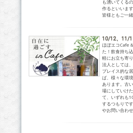
も湧いてくる
作るといいます
皆様ともご一緒
10/12、11/
ほぼエコCafe
た！飲食持ち
軽にお立ち寄り
法人としては
プレイス的な
ば、様々な環
あります。古
場にしていけたら
て、いずれも1
するつもりです
やお問い合わせ